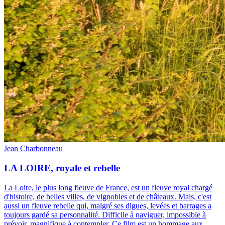
Jean Charbonneau
LA LOIRE, royale et rebelle
La Loire, le plus long fleuve de France, est un fleuve royal chargé
d'histoire, de belles villes, de vignobles et de châteaux. Mais, c'est
aussi un fleuve rebelle qui, malgré ses digues, levées et barrages a
toujours gardé sa personnalité. Difficile à naviguer, impossible à
prévoir, magnifique à contempler. Ce film est un hommage aux