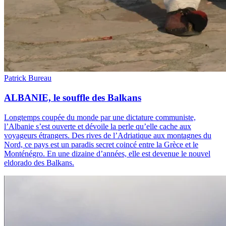
Patrick Bureau
ALBANIE, le souffle des Balkans
Longtemps coupée du monde par une dictature communiste,
l’Albanie s’est ouverte et dévoile la perle qu’elle cache aux
voyageurs étrangers. Des rives de l’Adriatique aux montagnes du
Nord, ce pays est un paradis secret coincé entre la Grèce et le
Monténégro. En une dizaine d’années, elle est devenue le nouvel
eldorado des Balkans.