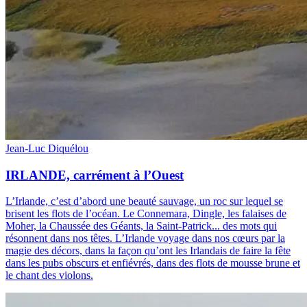
Jean-Luc Diquélou
IRLANDE, carrément à l’Ouest
L’Irlande, c’est d’abord une beauté sauvage, un roc sur lequel se
brisent les flots de l’océan. Le Connemara, Dingle, les falaises de
Moher, la Chaussée des Géants, la Saint-Patrick... des mots qui
résonnent dans nos têtes. L’Irlande voyage dans nos cœurs par la
magie des décors, dans la façon qu’ont les Irlandais de faire la fête
dans les pubs obscurs et enfiévrés, dans des flots de mousse brune et
le chant des violons.