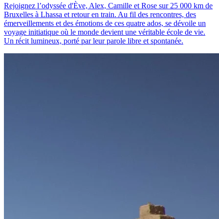
Rejoignez l’odyssée d'Ève, Alex, Camille et Rose sur 25 000 km de
Bruxelles à Lhassa et retour en train. Au fil des rencontres, des
émerveillements et des émotions de ces quatre ados, se dévoile un
voyage initiatique où le monde devient une véritable école de vie.
Un récit lumineux, porté par leur parole libre et spontanée.