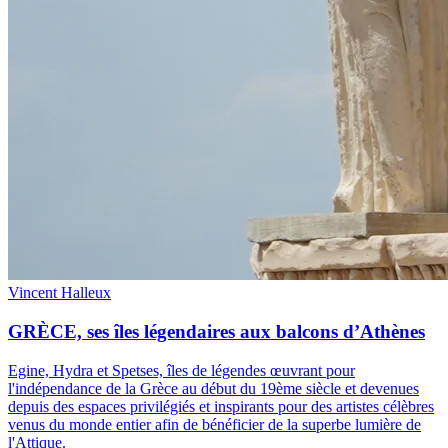
Vincent Halleux
GRÈCE, ses îles légendaires aux balcons d’Athènes
Egine, Hydra et Spetses, îles de légendes œuvrant pour
l'indépendance de la Grèce au début du 19ème siècle et devenues
depuis des espaces privilégiés et inspirants pour des artistes célèbres
venus du monde entier afin de bénéficier de la superbe lumière de
l'Attique.