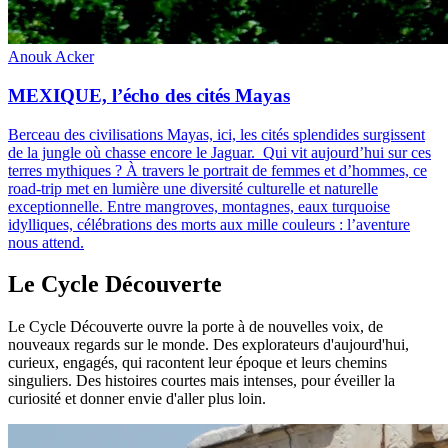
Anouk Acker
MEXIQUE, l’écho des cités Mayas
Berceau des civilisations Mayas, ici, les cités splendides surgissent
de la jungle où chasse encore le Jaguar. Qui vit aujourd’hui sur ces
terres mythiques ? À travers le portrait de femmes et d’hommes, ce
road-trip met en lumière une diversité culturelle et naturelle
exceptionnelle. Entre mangroves, montagnes, eaux turquoise
idylliques, célébrations des morts aux mille couleurs : l’aventure
nous attend.
Le Cycle Découverte
Le Cycle Découverte ouvre la porte à de nouvelles voix, de
nouveaux regards sur le monde. Des explorateurs d'aujourd'hui,
curieux, engagés, qui racontent leur époque et leurs chemins
singuliers. Des histoires courtes mais intenses, pour éveiller la
curiosité et donner envie d'aller plus loin.