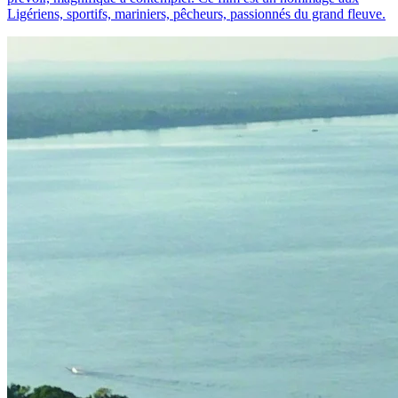
Ligériens, sportifs, mariniers, pêcheurs, passionnés du grand fleuve.