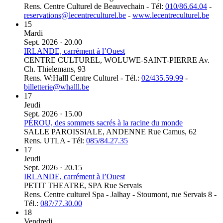
Rens. Centre Culturel de Beauvechain - Tél:
010/86.64.04
-
reservations@lecentreculturel.be
-
www.lecentreculturel.be
15
Mardi
Sept. 2026 · 20.00
IRLANDE, carrément à l’Ouest
CENTRE CULTUREL, WOLUWE-SAINT-PIERRE
Av.
Ch. Thielemans, 93
Rens. W:Halll Centre Culturel - Tél.:
02/435.59.99
-
billetterie@whalll.be
17
Jeudi
Sept. 2026 · 15.00
PÉROU, des sommets sacrés à la racine du monde
SALLE PAROISSIALE, ANDENNE
Rue Camus, 62
Rens. UTLA - Tél:
085/84.27.35
17
Jeudi
Sept. 2026 · 20.15
IRLANDE, carrément à l’Ouest
PETIT THEATRE, SPA
Rue Servais
Rens. Centre culturel Spa - Jalhay - Stoumont, rue Servais 8 -
Tél.:
087/77.30.00
18
Vendredi