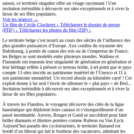
saison, ce territoire singulier offre un visage rayonnant ! Une
invitation irrésistible à découvrir ses sites exceptionnels et à vivre la
liesse de ses fêtes populaires.
Voir les séances
→
Un film de Cécile Clocheret
↓
Télécharger le dossier de presse
(PDF)
↓
Télécharger les photos du film (ZIP)
↓
Le territoire belge s’est nourri au cours des siècles de l’influence des
plus grandes puissances d’Europe. Aux confins du royaume des
Habsbourg, à portée de canon des rois ou de l’empereur de France,
les Belges se sont modelés entre plusieurs mondes. Wallons et
Flamands ont transmis leur singularité de génération en génération et
leur héritage reflète à présent ce terreau fertile, à tel point que le pays
compte 13 sites inscrits au patrimoine matériel de l’Unesco et 11 à
son patrimoine immatériel. Un record absolu au kilomètre carré ! Cet
exploit donne à lui seul l’envie de sillonner le « plat pays » de Brel...
Invitation irrésistible à découvrir ses sites exceptionnels et à vivre la
liesse de ses fêtes populaires.
À travers les Flandres, le voyageur découvre des cités de la ligue
hanséatique qui déploient leurs canaux et s’enorgueillissent d’un
passé inestimable. Anvers, Bruges et Gand se succèdent pour faire
briller diamants et illustres peintres comme Rubens ou Van Eyck.
Aujourd’hui paradis des cyclotouristes, le territoire flamand est
bordé d’un littoral qui fait le bonheur des vacanciers, admirant les