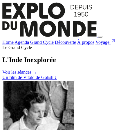
Home
Agenda
Grand Cycle
Découverte
À propos
Voyage
Le Grand Cycle
L'Inde Inexplorée
Voir les séances
→
Un film de Vitold de Golish
↓